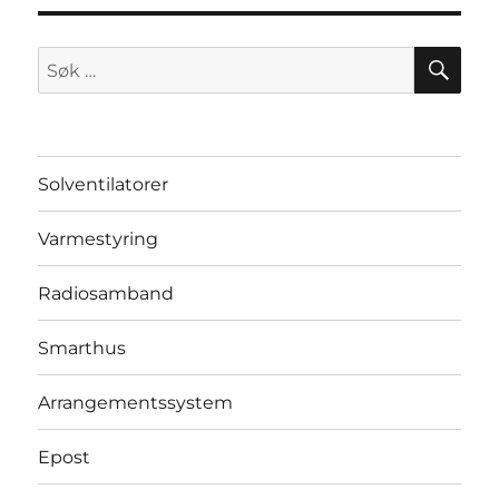
SØ
Søk
etter:
Solventilatorer
Varmestyring
Radiosamband
Smarthus
Arrangementssystem
Epost