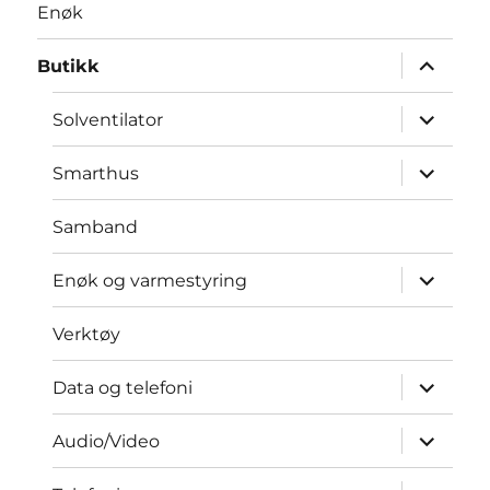
Enøk
Utvid
Butikk
underme
Utvid
Solventilator
underme
Utvid
Smarthus
underme
Samband
Utvid
Enøk og varmestyring
underme
Verktøy
Utvid
Data og telefoni
underme
Utvid
Audio/Video
underme
Utvid