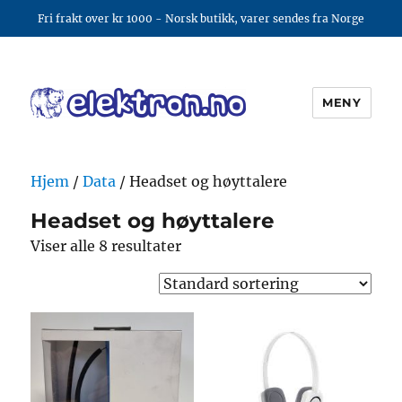
Fri frakt over kr 1000 - Norsk butikk, varer sendes fra Norge
MENY
elektron.no
Hjem
/
Data
/ Headset og høyttalere
Headset og høyttalere
Viser alle 8 resultater