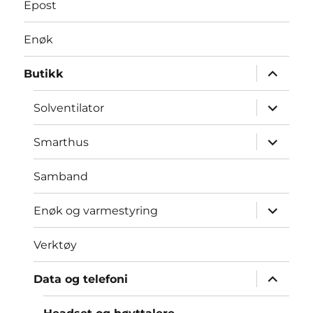
Epost
Enøk
Utvid
Butikk
underme
Utvid
Solventilator
underme
Utvid
Smarthus
underme
Samband
Utvid
Enøk og varmestyring
underme
Verktøy
Utvid
Data og telefoni
underme