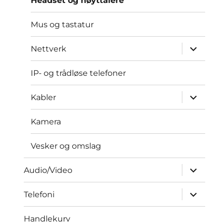
Headset og høyttalere
Mus og tastatur
Utvid
Nettverk
underme
IP- og trådløse telefoner
Utvid
Kabler
underme
Kamera
Vesker og omslag
Utvid
Audio/Video
underme
Utvid
Telefoni
underme
Handlekurv