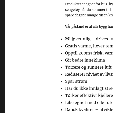
Produktet er egnet for hus, hyt
sengetøy når du kommer til hy
spare deg for mange tusen kro
Vår påstand er at alle bygg h
Miljøvennlig – drives 10
Gratis varme, hever tem
Opptil 200m3 frisk, varm
Gir bedre inneklima
Tørrere og sunnere luft
Reduserer nivået av liv
Spar strøm
Har du ikke innlagt strø
Tørker effektivt kjeller
Like egnet med eller ut
Dansk kvalitet – utvikl