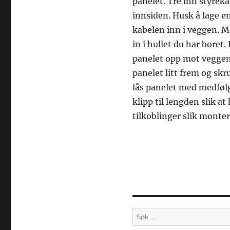
panelet. Tre inn styreka
innsiden. Husk å lage en
kabelen inn i veggen. M
in i hullet du har boret
panelet opp mot veggen 
panelet litt frem og skr
lås panelet med medfølg
klipp til lengden slik at
tilkoblinger slik monter
Søk
etter: