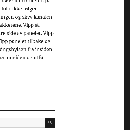
 ønsker kontrolleren på
 fukt ikke følger
tingen og skyv kanalen
rakketene. Vipp så
e side av panelet. Vipp
Vipp panelet tilbake og
ingshylsen fra insiden,
fra innsiden og utfør
SØK