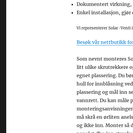
Dokumentert virkning, 
Enkel installasjon, gjør
Vi representerer Solar-Venti i
Besøk vår nettbutikk for
Som nevnt monteres Sola
litt ulike skrutrekkere o
egnet plassering. Du bør
hull for innblåsning ve
plassering og mål inn se
vannrett. Du kan måle pl
monteringsanvisningen. 
må skrå en ørliten anels
og ikke inn. Monter så 