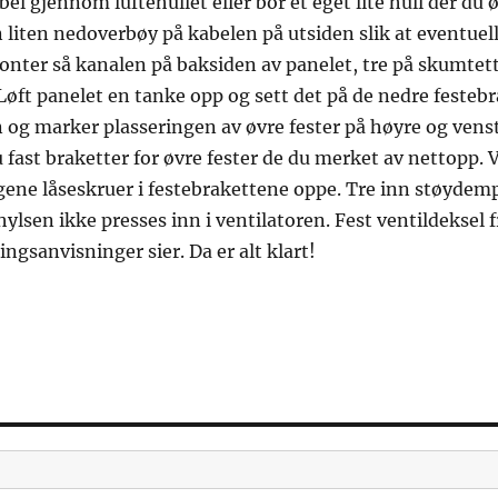
bel gjennom luftehullet eller bor et eget lite hull der du
 liten nedoverbøy på kabelen på utsiden slik at eventuell
onter så kanalen på baksiden av panelet, tre på skumtet
. Løft panelet en tanke opp og sett det på de nedre festeb
og marker plasseringen av øvre fester på høyre og venstr
u fast braketter for øvre fester de du merket av nettopp. 
ene låseskruer i festebrakettene oppe. Tre inn støydemp
 hylsen ikke presses inn i ventilatoren. Fest ventildeksel 
ingsanvisninger sier. Da er alt klart!