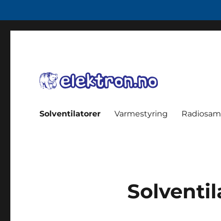
data, enøk, smarthus
elektron.no
Solventilatorer
Varmestyring
Radiosa
Solventil