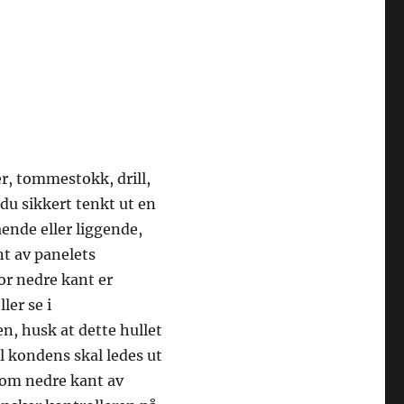
r, tommestokk, drill,
 du sikkert tenkt ut en
ående eller liggende,
t av panelets
for nedre kant er
ler se i
n, husk at dette hullet
ll kondens skal ledes ut
som nedre kant av