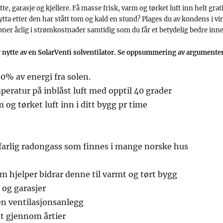
te, garasje og kjellere. Få masse frisk, varm og tørket luft inn helt grati
tta etter den har stått tom og kald en stund? Plages du av kondens i v
ner årlig i strømkostnader samtidig som du får et betydelig bedre inne
ar nytte av en SolarVenti solventilator. Se oppsummering av argumenter
0% av energi fra solen.
peratur på inblåst luft med opptil 40 grader
 og tørket luft inn i ditt bygg pr time
sfarlig radongass som finnes i mange norske hus
m hjelper bidrar denne til varmt og tørt bygg
e og garasjer
en ventilasjonsanlegg
et gjennom årtier