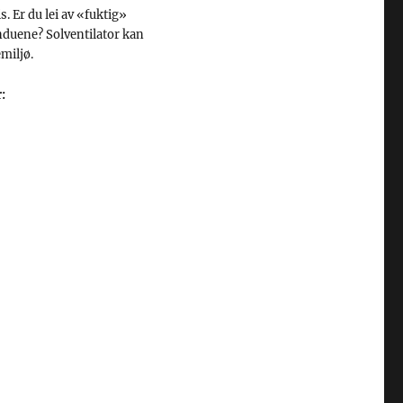
s. Er du lei av «fuktig»
induene? Solventilator kan
miljø.
: