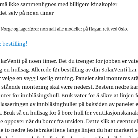
må ikke sammenlignes med billigere kinakopier
 det selv på noen timer
 Norge og lagerfører normalt alle modeller på Hagan rett ved Oslo.
 bestilling!
rVenti på noen timer. Det du trenger for jobben er vate
g en hullsag. Allerede før bestilling av din SolarVenti har
 velge en vegg i sørlig retning. Panelet skal monteres st
d stående montering skal være nederst. Bestem nedre kan
nter for innblåsingshull. Bruk vater for å sikre at linjen 
asseringen av innblåsinghullet på baksiden av panelet el
Bruk så en hullsag for å bore hull for ventilasjonskanale
e oppover når du borer fra utsiden. Dette slik at eventue
de to nedre festebrakettene langs linjen du har markert 