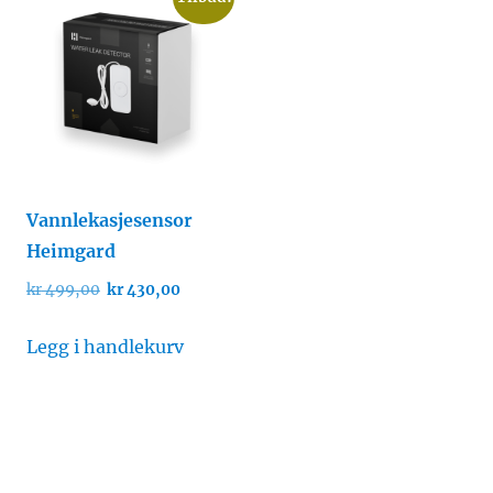
Vannlekasjesensor
Heimgard
ende
Opprinnelig
Nåværende
kr
499,00
kr
430,00
pris
pris
var:
er:
Legg i handlekurv
,00.
kr 499,00.
kr 430,00.