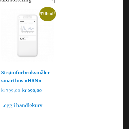
Tilbud!
Strømforbruksmåler
smarthus «HAN»
e
Opprinnelig
Nåværende
kr
799,00
kr
690,00
pris
pris
var:
er:
Legg i handlekurv
kr 799,00.
kr 690,00.