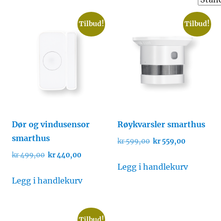
Tilbud!
Tilbud!
Dør og vindusensor
Røykvarsler smarthus
smarthus
Opprinnelig
Nåværend
kr
599,00
kr
559,00
pris
pris
ende
Opprinnelig
Nåværende
kr
499,00
kr
440,00
var:
er:
pris
pris
Legg i handlekurv
kr 599,00.
kr 559,00.
var:
er:
Legg i handlekurv
,00.
kr 499,00.
kr 440,00.
Tilbud!