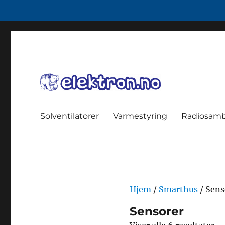
data, enøk, smarthus
elektron.no
Solventilatorer
Varmestyring
Radiosam
Hjem
/
Smarthus
/ Sens
Sensorer