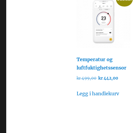
Temperatur og
luftfuktighetssensor
Opprinnelig
Nåvær
kr
499,00
kr
442,00
pris
pris
var:
er:
Legg i handlekurv
kr 499,00.
kr 442