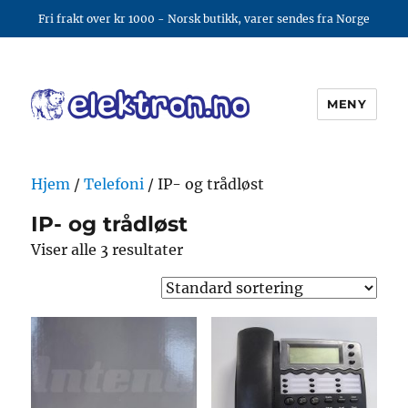
Fri frakt over kr 1000 - Norsk butikk, varer sendes fra Norge
MENY
elektron.no
Hjem
/
Telefoni
/ IP- og trådløst
IP- og trådløst
Viser alle 3 resultater