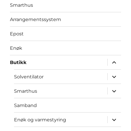
Smarthus
Arrangementssystem
Epost
Enøk
Utvid
Butikk
underme
Utvid
Solventilator
underme
Utvid
Smarthus
underme
Samband
Utvid
Enøk og varmestyring
underme