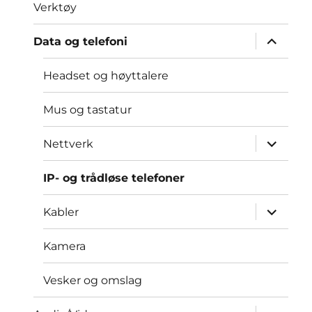
Verktøy
Utvid
Data og telefoni
underme
Headset og høyttalere
Mus og tastatur
Utvid
Nettverk
underme
IP- og trådløse telefoner
Utvid
Kabler
underme
Kamera
Vesker og omslag
Utvid