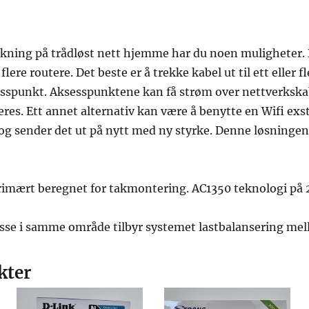
kning på trådløst nett hjemme har du noen muligheter. 
 flere routere. Det beste er å trekke kabel ut til ett eller
esspunkt. Aksesspunktene kan få strøm over nettverksk
res. Ett annet alternativ kan være å benytte en Wifi ex
 og sender det ut på nytt med ny styrke. Denne løsningen
rimært beregnet for takmontering. AC1350 teknologi på 
disse i samme område tilbyr systemet lastbalansering m
kter