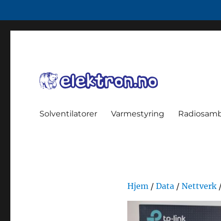
data, enøk, smarthus
elektron.no
Solventilatorer
Varmestyring
Radiosam
Hjem
/
Data
/
Nettverk