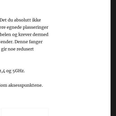
Det du absolutt ikke
 flere egnede plasseringer
abelen og krever dermed
stender. Denne fanger
 gir noe redusert
2,4 og 5GHz.
ellom aksesspunktene.