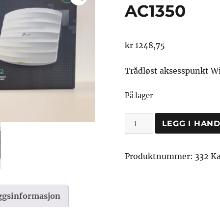
AC1350
kr
1248,75
Trådløst aksesspunkt Wi
På lager
Aksesspunkt
LEGG I HAN
TP-
Link
Produktnummer:
332
Ka
AC1350
antall
eggsinformasjon