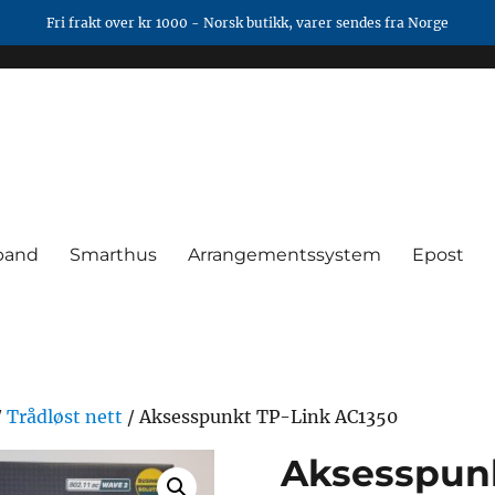
Fri frakt over kr 1000 - Norsk butikk, varer sendes fra Norge
band
Smarthus
Arrangementssystem
Epost
/
Trådløst nett
/ Aksesspunkt TP-Link AC1350
Aksesspunk