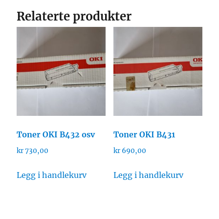
Relaterte produkter
Toner OKI B432 osv
Toner OKI B431
kr
730,00
kr
690,00
Legg i handlekurv
Legg i handlekurv