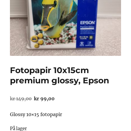
Fotopapir 10x15cm
premium glossy, Epson
Opprinnelig
Nåværende
kr
149,00
kr
99,00
pris
pris
var:
er:
Glossy 10×15 fotopapir
kr 149,00.
kr 99,00.
På lager