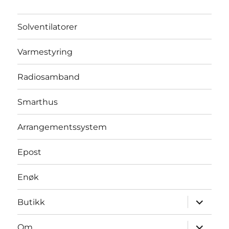
Solventilatorer
Varmestyring
Radiosamband
Smarthus
Arrangementssystem
Epost
Enøk
Utvid
Butikk
underme
Utvid
Om