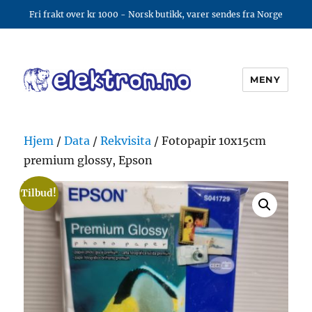
Fri frakt over kr 1000 - Norsk butikk, varer sendes fra Norge
MENY
elektron.no
Hjem
/
Data
/
Rekvisita
/ Fotopapir 10x15cm
premium glossy, Epson
Tilbud!