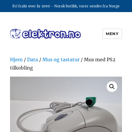
Fri frakt over kr 1000 - Norsk butikk, varer sendes fra Norge
MENY
elektron.no
Hjem
/
Data
/
Mus og tastatur
/ Mus med PS2
tilkobling