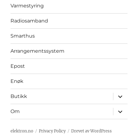
produktside
Varmestyring
Radiosamband
Smarthus
Arrangementssystem
Epost
Enøk
Utvid
Butikk
underme
Utvid
Om
underme
elektron.no
Privacy Policy
Drevet av WordPress