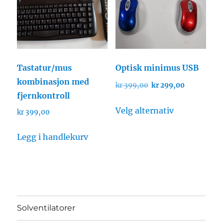
Tastatur/mus
Optisk minimus USB
kombinasjon med
Opprinnelig
Nåværend
kr
399,00
kr
299,00
fjernkontroll
pris
pris
Dette
var:
er:
Velg alternativ
kr
399,00
produktet
kr 399,00.
kr 299,00.
har
Legg i handlekurv
flere
varianter.
Alternative
kan
velges
Solventilatorer
på